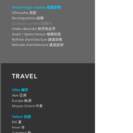
Morphologie urbaine 建築形態
Silhouette 剪影
Recomposition 組構
Couleurs cachées 隱藏色
Ordre-désordre 秩序與反序
Avant / Après travaux 修圖前後
Rythme d'architecture 建築節奏
Mélodie d'architecture
建築旋律
TRAVEL
Villes 城市
Asie 亞洲
Europe 歐洲
Moyen-Orient 中東
Nature 自然
Été 夏
Hiver 冬
Automne 秋