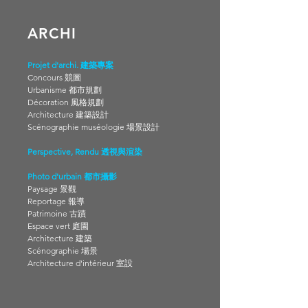
ARCHI
Projet d'archi. 建築專案
Concours 競圖
Urbanisme 都市規劃
Décoration 風格規劃
Architecture 建築設計
Scénographie muséologie 場景設計
Perspective, Rendu 透視與渲染
Photo d'urbain 都市攝影
Paysage 景觀
Reportage 報導
Patrimoine 古蹟
Espace vert 庭園
Architecture 建築
Scénographie 場景
Architecture d'intérieur 室設