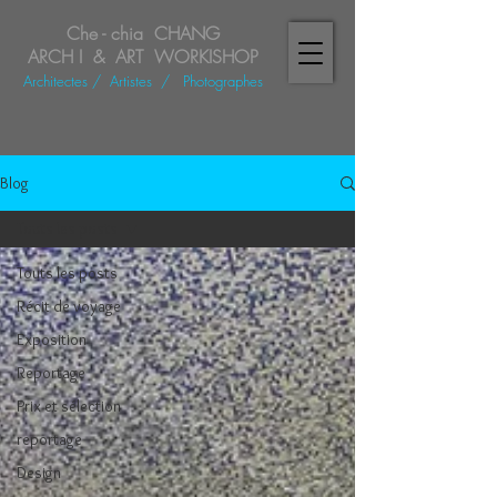
Che - chia CHANG
ARCH I & ART WORKISHOP
Architectes
/ Artistes
/
Photographes
Blog
Touts les posts
Touts les posts
Récit de voyage
Exposition
Reportage
Prix et sélection
reportage
Design