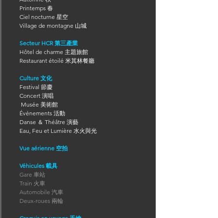
Printemps 春
Ciel nocturne 星空
Village de montagne 山城
Secteur HCR 第三產業
Hôtel de charme 主題旅館
Restaurant étoilé 米其林餐廳
Culture 文化
Festival 節慶
Concert 演唱
Musée 美術館
Événements 活動
Danse ＆ Théâtre 演藝
Eau, Feu et Lumière 水火與光
Vue aérienne 空拍
Véhicules 載具
Gare 車站
Train 火車
Automobile 汽車
Deux-roues 兩輪