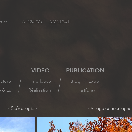
A PROPOS
CONTACT
ption
VIDEO
PUBLICATION
ature
Time-lapse
Blog
Expo.
e & Lui
Réalisation
Portfolio
« Spéléologie »
« Village de montagne