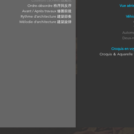
Couleurs cachées 隱藏色
Ordre-désordre 秩序與反序
Vue aér
Avant / Après travaux 修圖前後
Rythme d'architecture 建築節奏
Véhi
Mélodie d'architecture
建築旋律
Autom
Deux-
Croquis en v
Croquis
＆
Aquarel