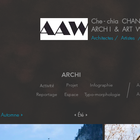
Che - chia CHA
ARCH I & ART 
Architectes
/ Artistes
ARCHI
Projet
Infographie
A
Activité
A
Reportage
Espace
Typo-morphologie
 Automne »
« Été »