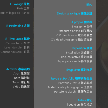
⁜
Paysage 景觀
Blog
Paris 巴黎
eaux Villages de France
Design
graphique
圖像設計
A propos 關於我
⁜
Patrimoine 古蹟
Biographie 自傳
Parcours d'artiste 創作歷程
C.V. d'architecte 建築師履歷
⁜
Time-Lapse 縮時
C.V. de photographe 攝影師履歷
Ciel nocturne 星空
Lever du soleil 日初
Exposition 展覽
Coucher du soleil 日落
Installation 裝置藝術
Expo. collective 藝術聯展
Expo. personnelle藝術個展
Activités 專業活動
Tirage d'art 藝術樣品
Archi 建築類
P
hoto 攝影類
Revue et Portfolio 報導與作品集
Travel 旅行類
Portfolio / Revue 雜誌報導
Vidéo 錄像
類
Portefolio de photographie 攝影集
Portefolio d'archi. 建築作品集
Autres 其它
Tirage d'art 作品樣品