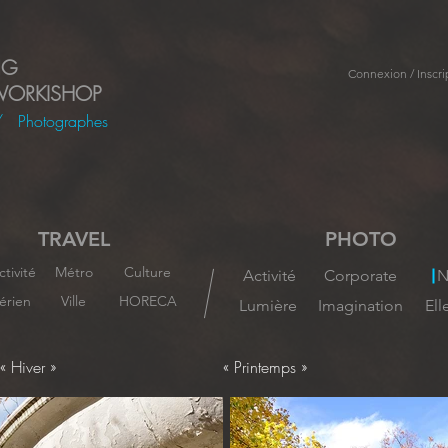
NG
Connexion / Inscri
WORKISHOP
/
Photographes
TRAVEL
PHOTO
ctivité
Métro
Culture
Activité
Corporate
N
érien
Ville
HORECA
Lumière
Imagination
Ell
« Hiver »
« Printemps »