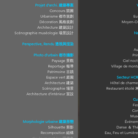
Projet d'archi. 建築專案
Concours 競圖
Urbanisme 都市規劃
Eu
Décoration 風格規劃
Moyen-O
Architecture 建築設計
Scénographie muséologie 場景設計
N
Perspective, Rendu 透視與渲染
Au
Photo d'urbain 都市攝影
Pr
Paysage 景觀
Ciel no
Reportage 報導
Village de mo
Patrimoine 古蹟
Espace vert 庭園
Secteur H
Architecture 建築
Hôtel de cha
Scénographie 場景
Restaurant étoi
Architecture d'intérieur 室設
Cu
Fe
Co
Mus
Morphologie urbaine 建築形態
Événem
Silhouette 剪影
Danse ＆ Th
Recomposition 組構
Eau, Feu et Lumi