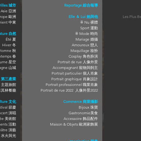
Villes 城市
Reportage 綜合報導
Asie 亞洲
rope 歐洲
Elle
＆ Lui 她與他
Les Plus B
rient 中東
⁜ Nu 裸體
Sport 運動
ature 自然
⁜
Mode 時尚
Été 夏
Mariage
婚攝
Hiver 冬
Amoureux 戀人
tomne 秋
Maquillage 妝扮
intemps 春
Cosplay 角色扮演
cturne 星空
Portrait de rue 人像外景
ntagne 山城
Accompagnant 寵物與飼主
Portrait particulier 個人肖象
CR 第三產業
Portrait graphique
肖象設計
rme 主題旅館
Portrait professionnel 職業肖象
lé 米其林餐廳
Portrait de rue 2022 人像外景2022
lture 文化
Commerce 商業攝影
stival 節慶
Bijoux 珠寶
ncert 演唱
Gastronomie美食
ée 美術館
Accessoire 飾品配件
ents 活動
Maison & Objets 歐洲家飾展
éâtre 演藝
ère 水火與光