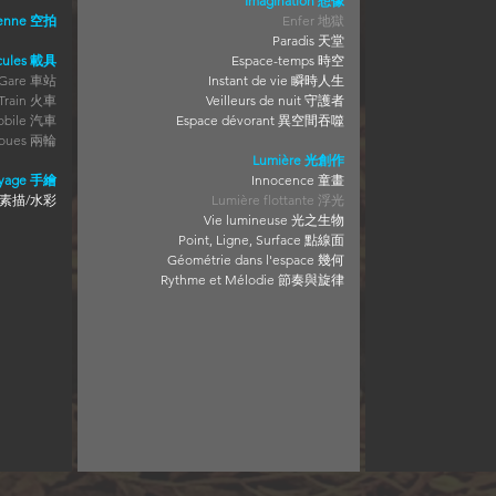
Imagination 想像
ienne 空拍
Enfer 地獄
Paradis 天堂
cules 載具
Espace-temps 時空
Gare 車站
Instant de vie 瞬時人生
Train 火車
Veilleurs de nuit 守護者
obile 汽車
Espace dévorant 異空間吞噬
roues 兩輪
Lumière 光創作
oyage 手繪
Innocence 童畫
le 素描/水彩
Lumière flottante 浮光
Vie
lumineuse 光之生物
Point, Ligne, Surface 點線面
Géométrie dans l'espace 幾何
Rythme et Mélodie 節奏與旋律