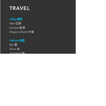
TRAVEL
Villes 城市
Asie 亞洲
Europe 歐洲
Moyen-Orient 中東
Nature 自然
Été 夏
Hiver 冬
Automne 秋
Printemps 春
Ciel nocturne 星空
Village de montagne 山城
Secteur HCR 第三產業
Hôtel de charme 主題旅館
Restaurant étoilé 米其林餐廳
Culture 文化
Festival 節慶
Concert 演唱
Musée 美術館