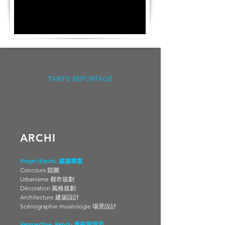
TARIFS REPORTAGE
ARCHI
Projet d'archi. 建築專案
Concours 競圖
Urbanisme 都市規劃
Décoration 風格規劃
Architecture 建築設計
Scénographie muséologie 場景設計
Perspective, Rendu 透視與渲染