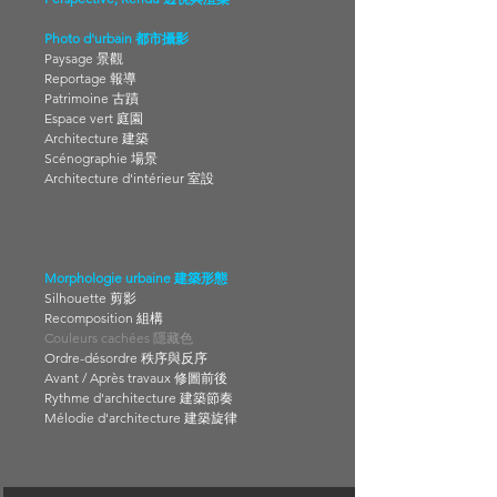
Photo d'urbain 都市攝影
Paysage 景觀
Reportage 報導
Patrimoine 古蹟
Espace vert 庭園
Architecture 建築
Scénographie 場景
Architecture d'intérieur 室設
Morphologie urbaine 建築形態
Silhouette 剪影
Recomposition 組構
Couleurs cachées 隱藏色
Ordre-désordre 秩序與反序
Avant / Après travaux 修圖前後
Rythme d'architecture 建築節奏
Mélodie d'architecture
建築旋律