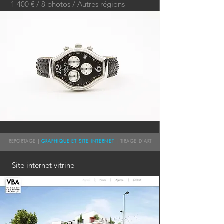
1 400 € / 8 photos / Autres régions
REPORTAGE |
GRAPHIQUE ET SITE INTERNET
| TIRAGE D'ART
Site internet vitrine