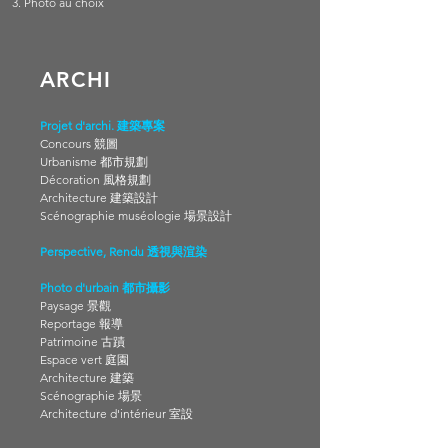
3. Photo au choix
ARCHI
Projet d'archi. 建築專案
Concours 競圖
Urbanisme 都市規劃
Décoration 風格規劃
Architecture 建築設計
Scénographie muséologie 場景設計
Perspective, Rendu 透視與渲染
Photo d'urbain 都市攝影
Paysage 景觀
Reportage 報導
Patrimoine 古蹟
Espace vert 庭園
Architecture 建築
Scénographie 場景
Architecture d'intérieur 室設