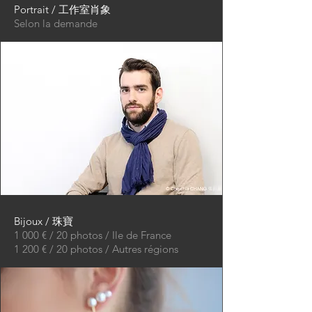
Portrait / 工作室肖象
Selon la demande
Bijoux / 珠寶
1 000 € / 20 photos / Ile de France
1 200 € / 20 photos / Autres régions