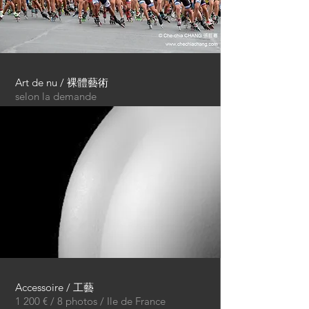
Art de nu / 裸體藝術
selon la demande
Accessoire / 工藝
1 200 € / 8 photos / Ile de France