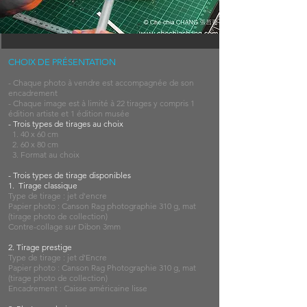
CHOIX DE PRÉSENTATION
- Chaque photo à vendre est accompagnée de son
encadrement
- Chaque image est à limité à 22 tirages y compris 1
édition artiste et 1 édition musée
- Trois types de tirages au choix
1. 40 x 60 cm
2. 60 x 80 cm
3. Format au choix
- Trois types de tirage disponibles
1. Tirage classique
Type de tirage : jet d'encre
Papier photo : Canson Rag photographie 310 g, mat
(tirage photo de collection)
Contre-collage sur Dibon 3mm
2. Tirage prestige
Type de tirage : jet d'Encre
Papier photo : Canson Rag Photographie 310 g, mat
(tirage photo de collection)
Encadrement : Caisse américaine lisse