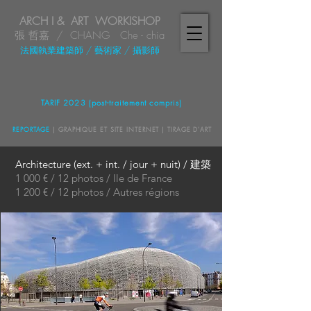
ARCH I & ART WORKISHOP
張 哲嘉 / CHANG Che - chia
法國執業建築師
/ 藝術家
/
攝影師
TARIF 2023 (post-traitement compris)
REPORTAGE
| GRAPHIQUE ET SITE INTERNET | TIRAGE D'ART
Architecture (ext. + int. / jour + nuit) / 建築
1 000 € / 12 photos / Ile de France
1 200 € / 12 photos / Autres régions