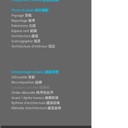
Photo d'urbain 都市攝影
Paysage 景觀
Reportage 報導
Patrimoine 古蹟
Espace vert 庭園
Architecture 建築
Scénographie 場景
Architecture d'intérieur 室設
Morphologie urbaine 建築形態
Silhouette 剪影
Recomposition 組構
Couleurs cachées 隱藏色
Ordre-désordre 秩序與反序
Avant / Après travaux 修圖前後
Rythme d'architecture 建築節奏
Mélodie d'architecture
建築旋律