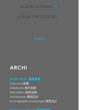
ALBUM SUIVANT
ALBUM PRÉCÉDENT
TARIF
S
ARCHI
Projet d'archi. 建築專案
Concours 競圖
Urbanisme 都市規劃
Décoration 風格規劃
Architecture 建築設計
Scénographie muséologie 場景設計
Perspective, Rendu 透視與渲染