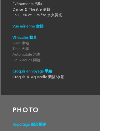
Événements 活動
Danse ＆ Théâtre 演藝
Eau, Feu et Lumière 水火與光
Vue aérienne 空拍
Véhicules 載具
Gare 車站
Train 火車
Automobile 汽車
Deux-roues 兩輪
Croquis en voyage 手繪
Croquis
＆
Aquarelle 素描/水彩
PHOTO
Reportage 綜合報導
Elle
＆ Lui 她與他