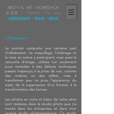
ARCH I & ART WORKISHOP
張 哲嘉 / CHANG Che - chia
法國執業建築師
/ 藝術家
/
攝影師
« Particulier »
Le portrait comporte une certaine part
d'idéalisation. Le maquillage, l'éclairage et
la mise en scène y participent, mais aussi la
retouche d'image, utilisée non seulement
pour remédier à des défauts techniques
passés inaperçus à la prise de vue, comme
des ombres ou des reflets, mais à
transformer peu ou prou l'apparence du
sujet, de la suppression d'un bouton à la
transformation des formes.
Les photos en noire et blanc de cette série
sont réalisées dans le studio photo que j'ai
monté dans les entreprises et dans mon
propre studio photographique. Ce studio